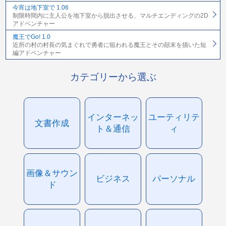
今宵は地下室で 1.06
制限時間内に主人公を地下室から脱出させる、マルチエンディングの2D
アドベンチャー
魔王でGo! 1.0
近所の村の村長の気まぐれで勇者に狙われる魔王とその顛末を描いた短
編アドベンチャー
カテゴリーから選ぶ
インターネッ
ユーティリテ
文書作成
ト＆通信
ィ
画像＆サウン
ビジネス
パーソナル
ド