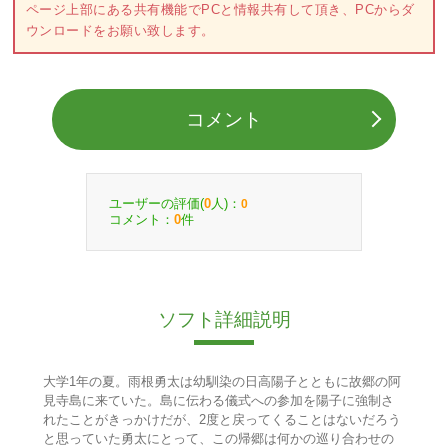
ページ上部にある共有機能でPCと情報共有して頂き、PCからダ
ウンロードをお願い致します。
コメント
ユーザーの評価(
人)：
0
0
コメント：
件
0
ソフト詳細説明
大学1年の夏。雨根勇太は幼馴染の日高陽子とともに故郷の阿
見寺島に来ていた。島に伝わる儀式への参加を陽子に強制さ
れたことがきっかけだが、2度と戻ってくることはないだろう
と思っていた勇太にとって、この帰郷は何かの巡り合わせの