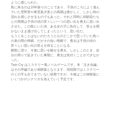
ように感じられた。
島に来るのは10年振りのことであり、子供のころによく遊ん
でいた雪野景や東雲真夕美との再開は懐かしく、しかし時の
流れを感じさせるものでもあった。それと同時に幼馴染たち
との再開は子供の頃の苦々しい一つの思い出を勇太に思い出
させた。この島にいた頃、ある女の子に告白して、答えを聞
かないまま逃げ出してしまったという、思い出だ。
もうくることはないのだろうと心のどこかで思っていた島へ
の束の間の帰郷。だがその短い帰郷で、勇太は子供の頃の
苦々しい思い出の答えを得ることになる。
郷愁に浸り、今後に思いを馳せる勇太。しかしこのとき、自
分の周りで起きていた事態に、勇太は気付くことができなか
った。
Twin Cry はミステリー風ノベルゲームです。本「泣き虫編」
はその序編であり体験版となります。現段階ではミステリー
のミの字も出てきていない状態ですが、今後はこの体験版に
いくつかのシナリオを加えていく予定です。