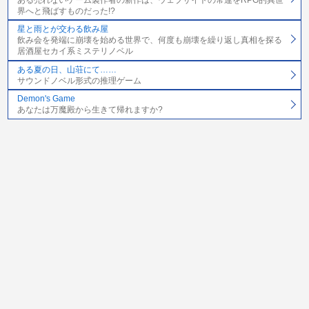
ある売れないゲーム製作者の新作は、ウェブサイトの常連をRPG的異世
界へと飛ばすものだった!?
星と雨とが交わる飲み屋
飲み会を発端に崩壊を始める世界で、何度も崩壊を繰り返し真相を探る
居酒屋セカイ系ミステリノベル
ある夏の日、山荘にて……
サウンドノベル形式の推理ゲーム
Demon's Game
あなたは万魔殿から生きて帰れますか?