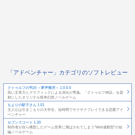
「アドベンチャー」カテゴリのソフトレビュー
クトゥルフの弔詞 ～夢声慟哭～ 1.0.0.0
高い文章力とグラフィックによる演出が秀逸。「クトゥルフ神話」を題
材にしたオリジナル怪奇幻想ノベルゲーム
もよりの駅子さん 1.01
主人公は引きこもりの大学生。短時間でサクサクプレイできる恋愛アド
ベンチャー
セブンスコート 1.30
制作者が自ら構想したゲーム世界に飛ばされてしまう“Web連動型”の短
編ノベルゲーム