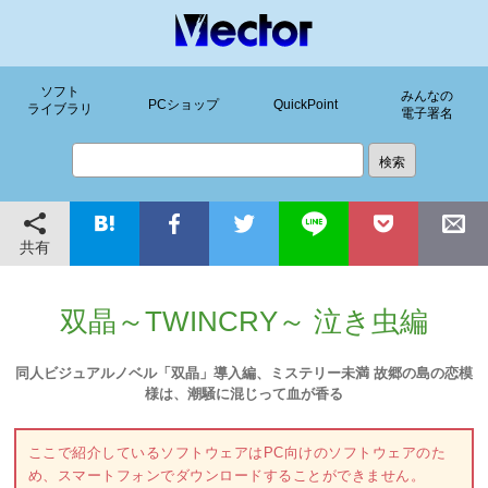
ソフト
みんなの
PCショップ
QuickPoint
ライブラリ
電子署名
共有
双晶～TWINCRY～ 泣き虫編
同人ビジュアルノベル「双晶」導入編、ミステリー未満 故郷の島の恋模
様は、潮騒に混じって血が香る
ここで紹介しているソフトウェアはPC向けのソフトウェアのた
め、スマートフォンでダウンロードすることができません。