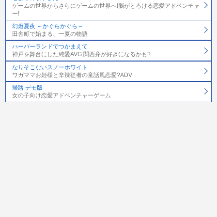
ゲームの世界からさらにゲームの世界へ!脳がとろける恋愛アドベンチャ
ー!
幻燈夏夜 ～かぐらかぐら～
田舎町で始まる、一夏の物語
ハーバーランドでつかまえて
神戸を舞台にした純愛AVG 関西弁が好きになるかも?
なりそこないスノーホワイト
ワガママお姫様と辛辣従者の童話風恋愛?ADV
帰路 デモ版
女の子向け恋愛アドベンチャーゲーム