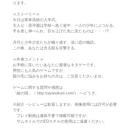
ります。
≪ストーリー≫
今日は寒来高校の入学式。
主人公・原沖麗は学校へ急ぐ途中、一人の少年にぶつかる。
手を差し伸べられ、目を上げた先に見たものは・・・!?
月代と少年少女たちが織り成す、淡い恋の物語。
この春、あなたは光る額を目撃する。
≪作者コメント≫
お手軽に笑いたいあなたに最適なネタゲーです。
男性にも人気のゲームですが、
髪の毛に悩みをお持ちの方は、ご注意くださいませ。
ゲームに関する質問や感想は
「綾の国」（ http://ayanokuni.com/） へどうぞ。
※紹介・レビューは歓迎しますが、画像使用には許可が必要
です。
プレイ動画は連絡不要で掲載可能ですが、
サムネイルでのEDスチルの使用はご遠慮ください。