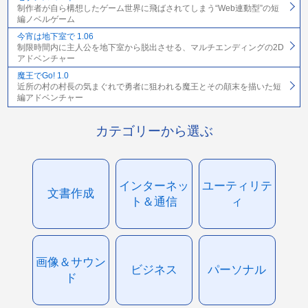
制作者が自ら構想したゲーム世界に飛ばされてしまう“Web連動型”の短
編ノベルゲーム
今宵は地下室で 1.06
制限時間内に主人公を地下室から脱出させる、マルチエンディングの2D
アドベンチャー
魔王でGo! 1.0
近所の村の村長の気まぐれで勇者に狙われる魔王とその顛末を描いた短
編アドベンチャー
カテゴリーから選ぶ
インターネッ
ユーティリテ
文書作成
ト＆通信
ィ
画像＆サウン
ビジネス
パーソナル
ド