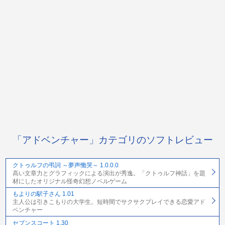
「アドベンチャー」カテゴリのソフトレビュー
クトゥルフの弔詞 ～夢声慟哭～ 1.0.0.0
高い文章力とグラフィックによる演出が秀逸。「クトゥルフ神話」を題
材にしたオリジナル怪奇幻想ノベルゲーム
もよりの駅子さん 1.01
主人公は引きこもりの大学生。短時間でサクサクプレイできる恋愛アド
ベンチャー
セブンスコート 1.30