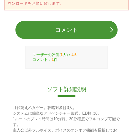
ウンロードをお願い致します。
コメント
ユーザーの評価(
人)：
1
4.5
コメント：
件
1
ソフト詳細説明
月代萌え乙女ゲー。攻略対象は3人。
システムは簡単なアドベンチャー形式。ED数は8。
1ルートのプレイ時間は10分弱。30分程度でフルコンプ可能で
す。
主人公以外フルボイス。ボイスのオンオフ機能も搭載してお