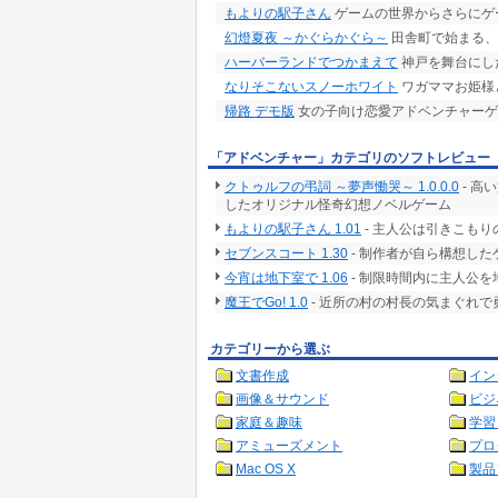
もよりの駅子さん
ゲームの世界からさらにゲ
幻燈夏夜 ～かぐらかぐら～
田舎町で始まる、
ハーバーランドでつかまえて
神戸を舞台にした
なりそこないスノーホワイト
ワガママお姫様
帰路 デモ版
女の子向け恋愛アドベンチャーゲ
「アドベンチャー」カテゴリのソフトレビュー
クトゥルフの弔詞 ～夢声慟哭～ 1.0.0.0
- 高
したオリジナル怪奇幻想ノベルゲーム
もよりの駅子さん 1.01
- 主人公は引きこも
セブンスコート 1.30
- 制作者が自ら構想した
今宵は地下室で 1.06
- 制限時間内に主人公
魔王でGo! 1.0
- 近所の村の村長の気まぐれ
カテゴリーから選ぶ
文書作成
イン
画像＆サウンド
ビジ
家庭＆趣味
学習
アミューズメント
プロ
Mac OS X
製品