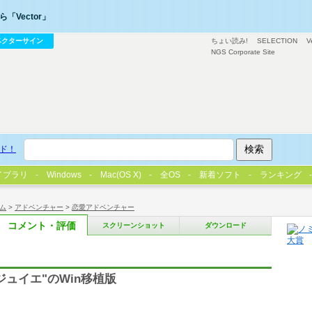
「Vector」
ベクターサイン
ちょい読み!
SELECTION
V
NGS Corporate Site
ド！
イブラリ
Windows
Mac(OS X)
全OS
新着ソフト
ランキング
ム
>
アドベンチャー
>
恋愛アドベンチャー
コメント・評価
スクリーンショット
ダウンロード
ュイエ"のWin移植版