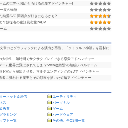
ームの世界へ!脳がとろける恋愛アドベンチャー!
一夏の物語
純愛AVG 関西弁が好きになるかも?
と辛辣従者の童話風恋愛?ADV
ーム
い文章力とグラフィックによる演出が秀逸。「クトゥルフ神話」を題材に
りの大学生。短時間でサクサクプレイできる恋愛アドベンチャー
ゲーム世界に飛ばされてしまう“Web連動型”の短編ノベルゲーム
を地下室から脱出させる、マルチエンディングの2Dアドベンチャー
で勇者に狙われる魔王とその顛末を描いた短編アドベンチャー
ターネット＆通信
ユーティリティ
ネス
パーソナル
＆教育
ゲーム
グラミング
ハードウェア
ソフト一覧
その他、全OS用一覧