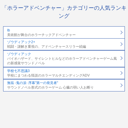
「ホラーアドベンチャー」カテゴリーの人気ランキ
ング
Ib
美術館が舞台のホラーチックアドベンチャー
ゾウディアック2+
戦闘・謎解き重視の、アドベンチャースリラー続編
ゾウディアック
バイオハザード、サイレントヒルなどのホラーアドベンチャーゲーム風
の新感覚サウンドノベル
学校七不思議3
学校にまつわる怪談のホラーマルチエンディングADV
無垢 -鬼の涙- 序幕"第一の発見者"
サウンドノベル形式のホラーゲーム 心臓の弱い人お断り