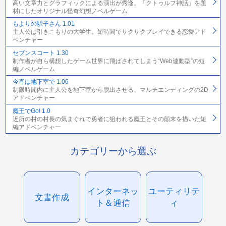
高い文章力とグラフィックによる演出が秀逸。「クトゥルフ神話」を題
材にしたオリジナル怪奇幻想ノベルゲーム
もよりの駅子さん 1.01
主人公は引きこもりの大学生。短時間でサクサクプレイできる恋愛アド
ベンチャー
セブンスコート 1.30
制作者が自ら構想したゲーム世界に飛ばされてしまう“Web連動型”の短
編ノベルゲーム
今宵は地下室で 1.06
制限時間内に主人公を地下室から脱出させる、マルチエンディングの2D
アドベンチャー
魔王でGo! 1.0
近所の村の村長の気まぐれで勇者に狙われる魔王とその顛末を描いた短
編アドベンチャー
カテゴリーから選ぶ
インターネッ
ユーティリテ
文書作成
ト＆通信
ィ