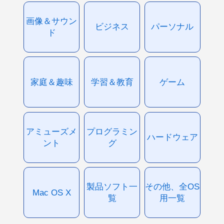
画像＆サウン
ビジネス
パーソナル
ド
家庭＆趣味
学習＆教育
ゲーム
アミューズメ
プログラミン
ハードウェア
ント
グ
製品ソフト一
その他、全OS
Mac OS X
覧
用一覧