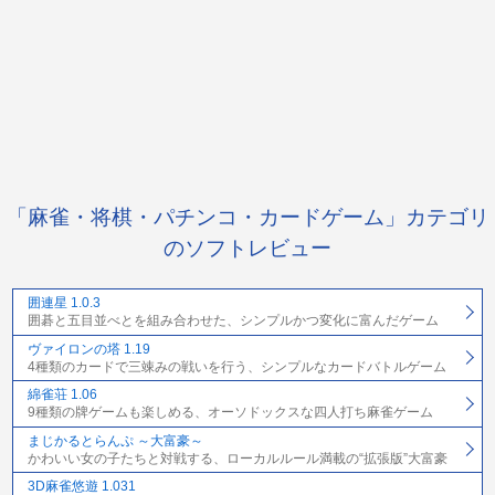
「麻雀・将棋・パチンコ・カードゲーム」カテゴリ
のソフトレビュー
囲連星 1.0.3
囲碁と五目並べとを組み合わせた、シンプルかつ変化に富んだゲーム
ヴァイロンの塔 1.19
4種類のカードで三竦みの戦いを行う、シンプルなカードバトルゲーム
綿雀荘 1.06
9種類の牌ゲームも楽しめる、オーソドックスな四人打ち麻雀ゲーム
まじかるとらんぷ ～大富豪～
かわいい女の子たちと対戦する、ローカルルール満載の“拡張版”大富豪
3D麻雀悠遊 1.031