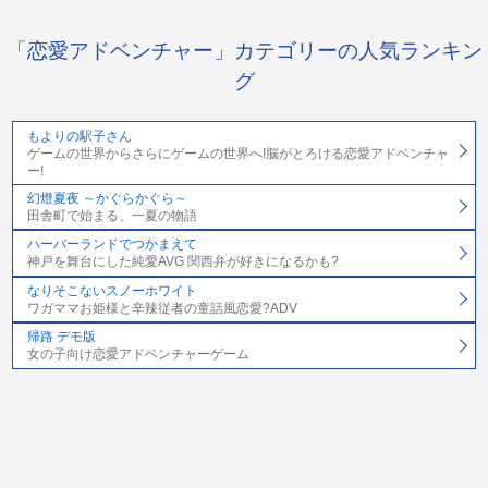
「恋愛アドベンチャー」カテゴリーの人気ランキン
グ
もよりの駅子さん
ゲームの世界からさらにゲームの世界へ!脳がとろける恋愛アドベンチャ
ー!
幻燈夏夜 ～かぐらかぐら～
田舎町で始まる、一夏の物語
ハーバーランドでつかまえて
神戸を舞台にした純愛AVG 関西弁が好きになるかも?
なりそこないスノーホワイト
ワガママお姫様と辛辣従者の童話風恋愛?ADV
帰路 デモ版
女の子向け恋愛アドベンチャーゲーム