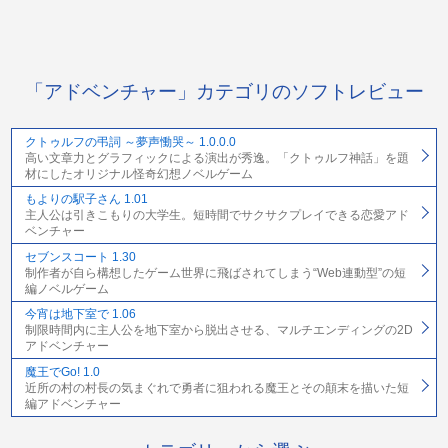
「アドベンチャー」カテゴリのソフトレビュー
クトゥルフの弔詞 ～夢声慟哭～ 1.0.0.0
高い文章力とグラフィックによる演出が秀逸。「クトゥルフ神話」を題
材にしたオリジナル怪奇幻想ノベルゲーム
もよりの駅子さん 1.01
主人公は引きこもりの大学生。短時間でサクサクプレイできる恋愛アド
ベンチャー
セブンスコート 1.30
制作者が自ら構想したゲーム世界に飛ばされてしまう“Web連動型”の短
編ノベルゲーム
今宵は地下室で 1.06
制限時間内に主人公を地下室から脱出させる、マルチエンディングの2D
アドベンチャー
魔王でGo! 1.0
近所の村の村長の気まぐれで勇者に狙われる魔王とその顛末を描いた短
編アドベンチャー