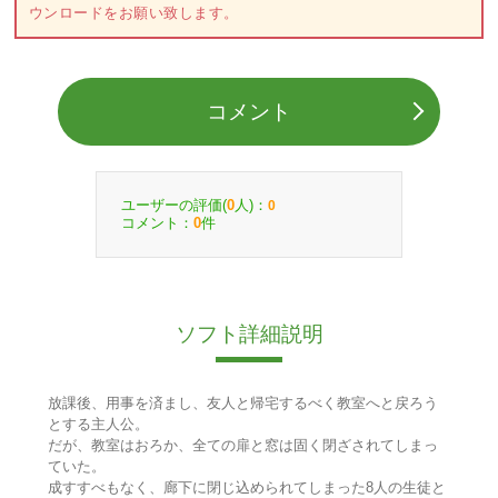
ウンロードをお願い致します。
コメント
ユーザーの評価(
人)：
0
0
コメント：
件
0
ソフト詳細説明
放課後、用事を済まし、友人と帰宅するべく教室へと戻ろう
とする主人公。
だが、教室はおろか、全ての扉と窓は固く閉ざされてしまっ
ていた。
成すすべもなく、廊下に閉じ込められてしまった8人の生徒と