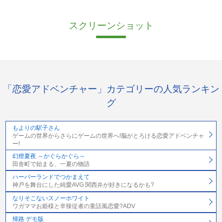
スクリーンショット
「恋愛アドベンチャー」カテゴリーの人気ランキン
グ
もよりの駅子さん
ゲームの世界からさらにゲームの世界へ!脳がとろける恋愛アドベンチャ
ー!
幻燈夏夜 ～かぐらかぐら～
田舎町で始まる、一夏の物語
ハーバーランドでつかまえて
神戸を舞台にした純愛AVG 関西弁が好きになるかも?
なりそこないスノーホワイト
ワガママお姫様と辛辣従者の童話風恋愛?ADV
帰路 デモ版