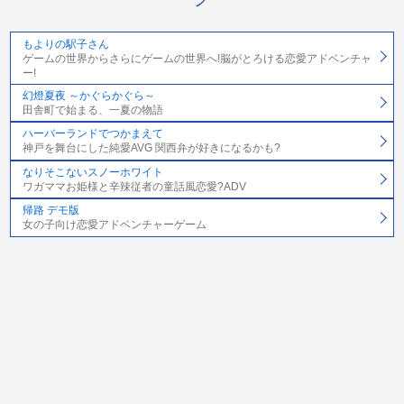
もよりの駅子さん
ゲームの世界からさらにゲームの世界へ!脳がとろける恋愛アドベンチャ
ー!
幻燈夏夜 ～かぐらかぐら～
田舎町で始まる、一夏の物語
ハーバーランドでつかまえて
神戸を舞台にした純愛AVG 関西弁が好きになるかも?
なりそこないスノーホワイト
ワガママお姫様と辛辣従者の童話風恋愛?ADV
帰路 デモ版
女の子向け恋愛アドベンチャーゲーム