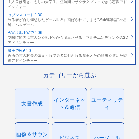
主人公は引きこもりの大学生。短時間でサクサクプレイできる恋愛アド
ベンチャー
セブンスコート 1.30
制作者が自ら構想したゲーム世界に飛ばされてしまう“Web連動型”の短
編ノベルゲーム
今宵は地下室で 1.06
制限時間内に主人公を地下室から脱出させる、マルチエンディングの2D
アドベンチャー
魔王でGo! 1.0
近所の村の村長の気まぐれで勇者に狙われる魔王とその顛末を描いた短
編アドベンチャー
カテゴリーから選ぶ
インターネッ
ユーティリテ
文書作成
ト＆通信
ィ
画像＆サウン
ビジネス
パーソナル