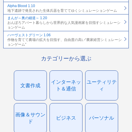
Alpha Blood 1.10
地下遺跡で発見された生体兵器を育ててゆくシミュレーションゲーム
まんが～奥の細道～ 1.20
おんぼろアパート暮らしから世界的な人気漫画家を目指すシミュレーシ
ョンゲーム
ハーヴェストグリーン 1.06
作物を育てて農場の拡大を目指す、自由度の高い“農家経営シミュレーシ
ョンゲーム”
カテゴリーから選ぶ
インターネッ
ユーティリテ
文書作成
ト＆通信
ィ
画像＆サウン
ビジネス
パーソナル
ド