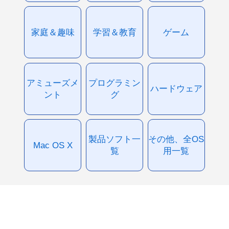
家庭＆趣味
学習＆教育
ゲーム
アミューズメ
プログラミン
ハードウェア
ント
グ
製品ソフト一
その他、全OS
Mac OS X
覧
用一覧