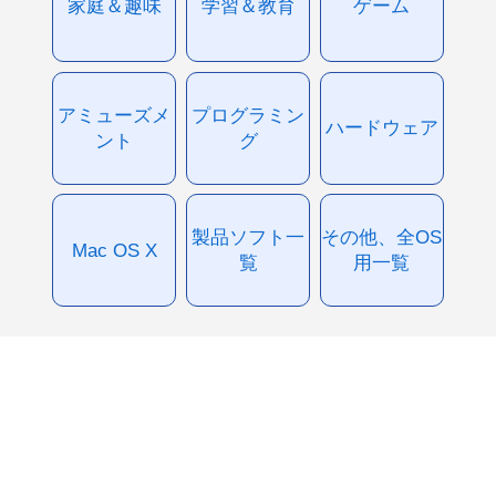
家庭＆趣味
学習＆教育
ゲーム
アミューズメ
プログラミン
ハードウェア
ント
グ
製品ソフト一
その他、全OS
Mac OS X
覧
用一覧