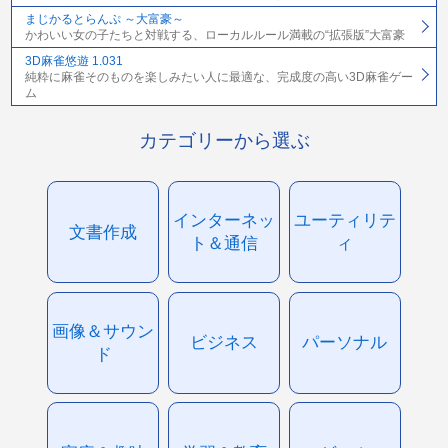
まじかるとらんぷ ～大富豪～
かわいい女の子たちと対戦する、ローカルルール満載の“拡張版”大富豪
3D麻雀悠遊 1.031
純粋に麻雀そのものを楽しみたい人に最適な、完成度の高い3D麻雀ゲー
ム
カテゴリーから選ぶ
インターネッ
ユーティリテ
文書作成
ト＆通信
ィ
画像＆サウン
ビジネス
パーソナル
ド