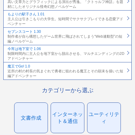
高い文章力とグラフィックによる演出が秀逸。「クトゥルフ神話」を題
材にしたオリジナル怪奇幻想ノベルゲーム
もよりの駅子さん 1.01
主人公は引きこもりの大学生。短時間でサクサクプレイできる恋愛アド
ベンチャー
セブンスコート 1.30
制作者が自ら構想したゲーム世界に飛ばされてしまう“Web連動型”の短
編ノベルゲーム
今宵は地下室で 1.06
制限時間内に主人公を地下室から脱出させる、マルチエンディングの2D
アドベンチャー
魔王でGo! 1.0
近所の村の村長の気まぐれで勇者に狙われる魔王とその顛末を描いた短
編アドベンチャー
カテゴリーから選ぶ
インターネッ
ユーティリテ
文書作成
ト＆通信
ィ