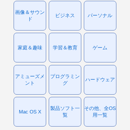
画像＆サウン
ビジネス
パーソナル
ド
家庭＆趣味
学習＆教育
ゲーム
アミューズメ
プログラミン
ハードウェア
ント
グ
製品ソフト一
その他、全OS
Mac OS X
覧
用一覧