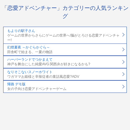
「恋愛アドベンチャー」カテゴリーの人気ランキン
グ
もよりの駅子さん
ゲームの世界からさらにゲームの世界へ!脳がとろける恋愛アドベンチャ
ー!
幻燈夏夜 ～かぐらかぐら～
田舎町で始まる、一夏の物語
ハーバーランドでつかまえて
神戸を舞台にした純愛AVG 関西弁が好きになるかも?
なりそこないスノーホワイト
ワガママお姫様と辛辣従者の童話風恋愛?ADV
帰路 デモ版
女の子向け恋愛アドベンチャーゲーム