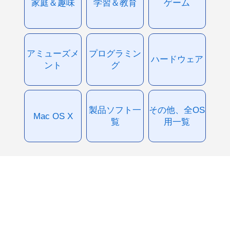
家庭＆趣味
学習＆教育
ゲーム
アミューズメ
プログラミン
ハードウェア
ント
グ
製品ソフト一
その他、全OS
Mac OS X
覧
用一覧