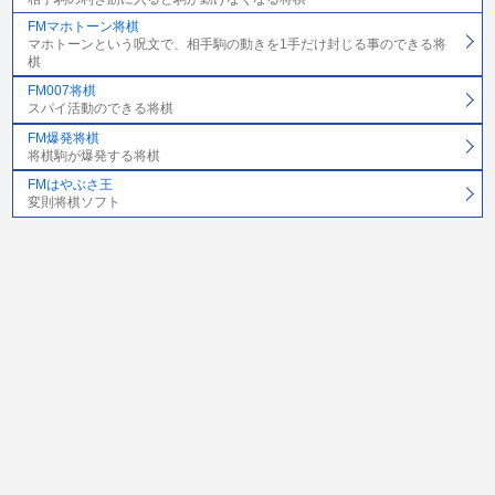
FMマホトーン将棋
マホトーンという呪文で、相手駒の動きを1手だけ封じる事のできる将
棋
FM007将棋
スパイ活動のできる将棋
FM爆発将棋
将棋駒が爆発する将棋
FMはやぶさ王
変則将棋ソフト