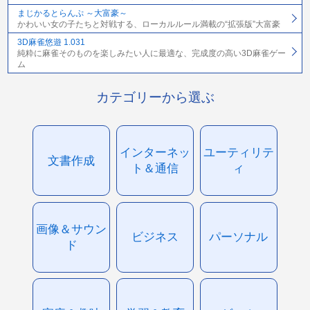
まじかるとらんぷ ～大富豪～
かわいい女の子たちと対戦する、ローカルルール満載の“拡張版”大富豪
3D麻雀悠遊 1.031
純粋に麻雀そのものを楽しみたい人に最適な、完成度の高い3D麻雀ゲー
ム
カテゴリーから選ぶ
インターネッ
ユーティリテ
文書作成
ト＆通信
ィ
画像＆サウン
ビジネス
パーソナル
ド