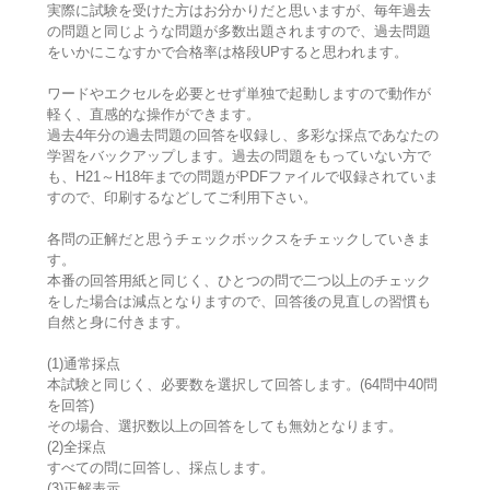
実際に試験を受けた方はお分かりだと思いますが、毎年過去
の問題と同じような問題が多数出題されますので、過去問題
をいかにこなすかで合格率は格段UPすると思われます。
ワードやエクセルを必要とせず単独で起動しますので動作が
軽く、直感的な操作ができます。
過去4年分の過去問題の回答を収録し、多彩な採点であなたの
学習をバックアップします。過去の問題をもっていない方で
も、H21～H18年までの問題がPDFファイルで収録されていま
すので、印刷するなどしてご利用下さい。
各問の正解だと思うチェックボックスをチェックしていきま
す。
本番の回答用紙と同じく、ひとつの問で二つ以上のチェック
をした場合は減点となりますので、回答後の見直しの習慣も
自然と身に付きます。
(1)通常採点
本試験と同じく、必要数を選択して回答します。(64問中40問
を回答)
その場合、選択数以上の回答をしても無効となります。
(2)全採点
すべての問に回答し、採点します。
(3)正解表示