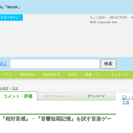
「Vector」
ベクターサイン
ちょい読み!
SELECTION
V
NGS Corporate Site
ド！
イブラリ
Windows
Mac(OS X)
全OS
新着ソフト
ランキング
＆教育
>
音楽
コメント・評価
スクリーンショット
ダウンロード
・『相対音感』・『音響短期記憶』を試す音楽ゲー