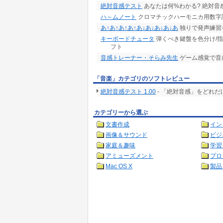
絶対音感テスト
あなたは何%わかる? 絶対音
ハ～ムノート
クロマチックハーモニカ用数字
あ↑あ↑あ↑あ↑あ↓あ↓あ↓あ↓あ
独りで発声練習
キーボードチュータ
弾くべき鍵盤を色分け/指
フト
音感トレーナー・そらみ先生
ゲーム感覚で音
「音楽」カテゴリのソフトレビュー
絶対音感テスト 1.00
- 「絶対音感」をどれ
カテゴリーから選ぶ
文書作成
イン
画像＆サウンド
ビジ
家庭＆趣味
学習
アミューズメント
プロ
Mac OS X
製品