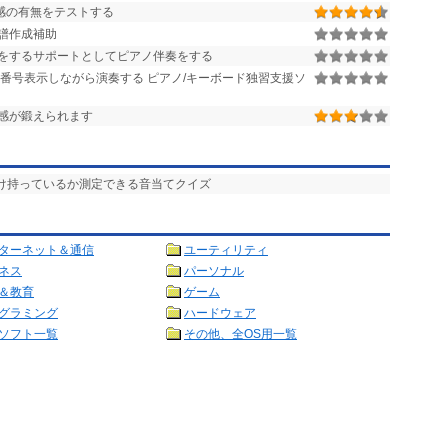
感の有無をテストする
譜作成補助
をするサポートとしてピアノ伴奏をする
番号表示しながら演奏する ピアノ/キーボード独習支援ソ
感が鍛えられます
だけ持っているか測定できる音当てクイズ
ターネット＆通信
ユーティリティ
ネス
パーソナル
＆教育
ゲーム
グラミング
ハードウェア
ソフト一覧
その他、全OS用一覧