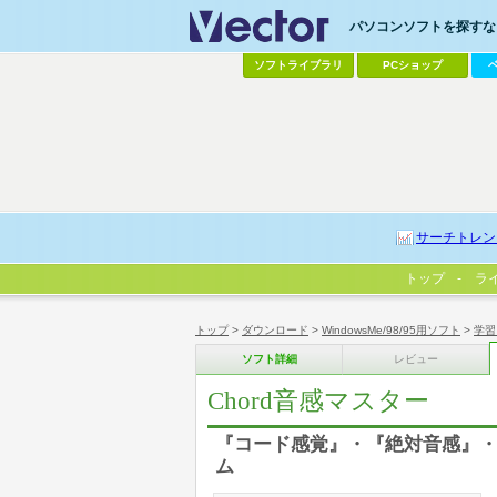
パソコンソフトを探すなら
ソフトライブラリ
PCショップ
サーチトレン
トップ
ラ
トップ
>
ダウンロード
>
WindowsMe/98/95用ソフト
>
学習
ソフト詳細
レビュー
Chord音感マスター
『コード感覚』・『絶対音感』
ム