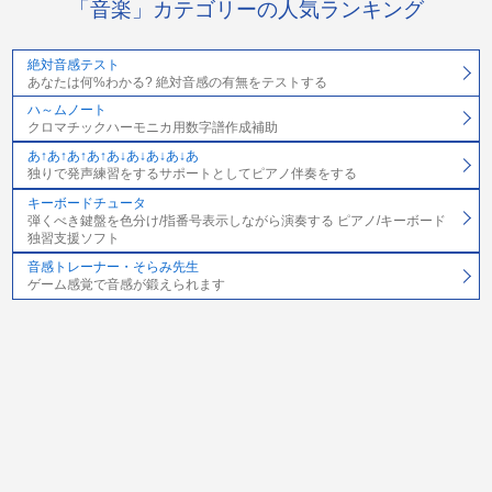
「音楽」カテゴリーの人気ランキング
絶対音感テスト
あなたは何%わかる? 絶対音感の有無をテストする
ハ～ムノート
クロマチックハーモニカ用数字譜作成補助
あ↑あ↑あ↑あ↑あ↓あ↓あ↓あ↓あ
独りで発声練習をするサポートとしてピアノ伴奏をする
キーボードチュータ
弾くべき鍵盤を色分け/指番号表示しながら演奏する ピアノ/キーボード
独習支援ソフト
音感トレーナー・そらみ先生
ゲーム感覚で音感が鍛えられます