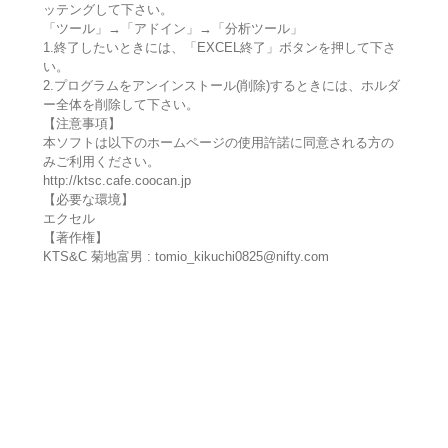
ッテングして下さい。
「ツール」→「アドイン」→「分析ツール」
1.終了したいときには、「EXCEL終了」ボタンを押して下さ
い。
2.プログラムをアンインストール(削除)するときには、ホルダ
ー全体を削除して下さい。
【注意事項】
本ソフトは以下のホームページの使用許諾に同意される方の
みご利用ください。
http://ktsc.cafe.coocan.jp
【必要な環境】
エクセル
【著作権】
KTS&C 菊地富男 : tomio_kikuchi0825@nifty.com