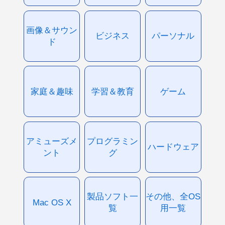
画像＆サウン
ビジネス
パーソナル
ド
家庭＆趣味
学習＆教育
ゲーム
アミューズメ
プログラミン
ハードウェア
ント
グ
製品ソフト一
その他、全OS
Mac OS X
覧
用一覧