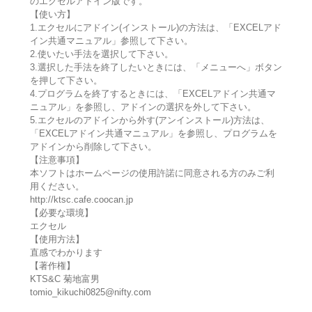
のエクセルアドイン版です。
【使い方】
1.エクセルにアドイン(インストール)の方法は、「EXCELアド
イン共通マニュアル」参照して下さい。
2.使いたい手法を選択して下さい。
3.選択した手法を終了したいときには、「メニューへ」ボタン
を押して下さい。
4.プログラムを終了するときには、「EXCELアドイン共通マ
ニュアル」を参照し、アドインの選択を外して下さい。
5.エクセルのアドインから外す(アンインストール)方法は、
「EXCELアドイン共通マニュアル」を参照し、プログラムを
アドインから削除して下さい。
【注意事項】
本ソフトはホームページの使用許諾に同意される方のみご利
用ください。
http://ktsc.cafe.coocan.jp
【必要な環境】
エクセル
【使用方法】
直感でわかります
【著作権】
KTS&C 菊地富男
tomio_kikuchi0825@nifty.com