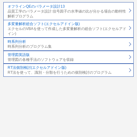
オフラインQEのパラメータ設計13
品質工学のパラメータ設計:信号因子の水準値の比が分かる場合の動特性
解析プログラム
多変量解析総合ソフト(エクセルアドイン版)
エクセルのVBAを使って作成した多変量解析の総合ソフト(エクセルアド
イン)
時系列分析
時系列分析のプログラム集
管理図英語版
管理図の各種手法のソフトウェアを収録
RT法個別検討(エクセルアドイン版)
RT法を使って、識別・分類を行うための個別検討のプログラム