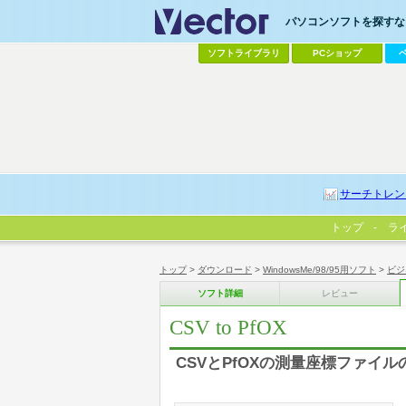
パソコンソフトを探すなら
ソフトライブラリ
PCショップ
サーチトレン
トップ
ラ
トップ
>
ダウンロード
>
WindowsMe/98/95用ソフト
>
ビジ
ソフト詳細
レビュー
CSV to PfOX
CSVとPfOXの測量座標ファイ