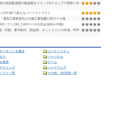
路の部品配置図や配線図をドラッグ&ドロップで簡単に作
タPCBEで使えるパーツライブラリ
・電気工事業者向けの施工要領書CADデータ集
Dソフト(JW_CADデータの読込/保存が可能)
成、印刷、番号割付、部品表、ネットリストの作成、PDF
ターネット＆通信
ユーティリティ
ネス
パーソナル
＆教育
ゲーム
グラミング
ハードウェア
ソフト一覧
その他、全OS用一覧