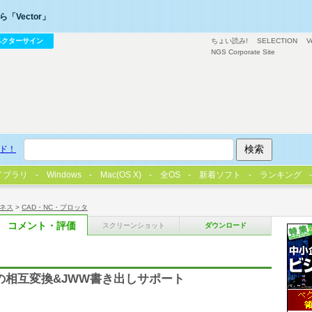
「Vector」
ベクターサイン
ちょい読み!
SELECTION
V
NGS Corporate Site
ド！
イブラリ
Windows
Mac(OS X)
全OS
新着ソフト
ランキング
ネス
>
CAD・NC・プロッタ
コメント・評価
スクリーンショット
ダウンロード
ルの相互変換&JWW書き出しサポート