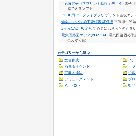
PasS(電子回路プリント基板エディタ)
電子回
成できるソフト
PCBE用パーツライブラリ
プリント基板エディ
編集バンバン施工要領書 評価版
空調衛生設備
2次元CAD PC定規
初心者にもきっと使えるCA
電気回路図エディタD2 CAD
電気回路図の作
出力が可能
カテゴリーから選ぶ
文書作成
イン
画像＆サウンド
ビジ
家庭＆趣味
学習
アミューズメント
プロ
Mac OS X
製品