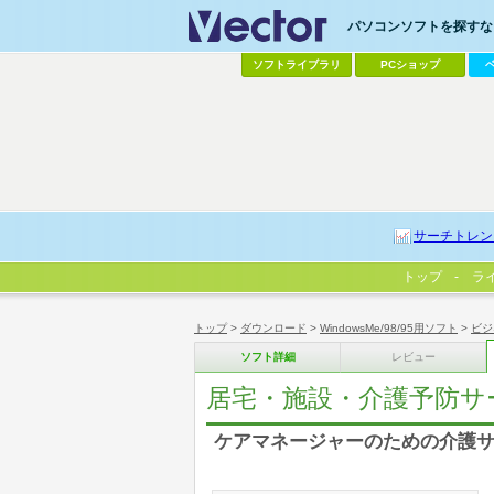
パソコンソフトを探すなら
ソフトライブラリ
PCショップ
サーチトレン
トップ
ラ
トップ
>
ダウンロード
>
WindowsMe/98/95用ソフト
>
ビジ
ソフト詳細
レビュー
居宅・施設・介護予防サ
ケアマネージャーのための介護サ