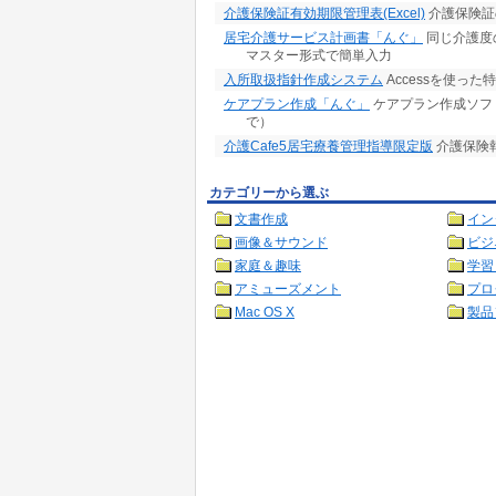
介護保険証有効期限管理表(Excel)
介護保険証
居宅介護サービス計画書「んぐ」
同じ介護度
マスター形式で簡単入力
入所取扱指針作成システム
Accessを使っ
ケアプラン作成「んぐ」
ケアプラン作成ソフ
で）
介護Cafe5居宅療養管理指導限定版
介護保険
カテゴリーから選ぶ
文書作成
イン
画像＆サウンド
ビジ
家庭＆趣味
学習
アミューズメント
プロ
Mac OS X
製品