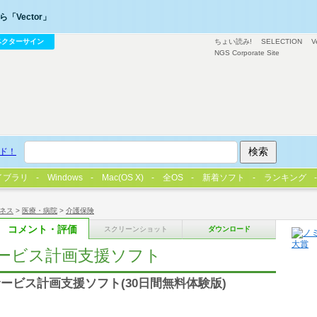
「Vector」
ベクターサイン
ちょい読み!
SELECTION
V
NGS Corporate Site
ド！
イブラリ
Windows
Mac(OS X)
全OS
新着ソフト
ランキング
ネス
>
医療・病院
>
介護保険
コメント・評価
スクリーンショット
ダウンロード
ービス計画支援ソフト
ービス計画支援ソフト(30日間無料体験版)