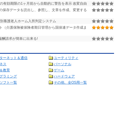
の有効期限の1ヶ月前から自動的に警告を表示 改変自由
の保存データを読出し、参照し、文章を作成、変更する
た特別養護老人ホーム入所判定システム
ト（介護保険被保険者期日管理から国保連データ作成ま
報酬請求が簡単に出来る!
ターネット＆通信
ユーティリティ
ネス
パーソナル
＆教育
ゲーム
グラミング
ハードウェア
ソフト一覧
その他、全OS用一覧