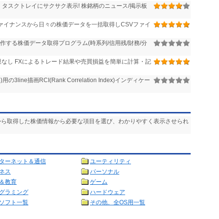
タスクトレイにサクサク表示! 株銘柄のニュース/掲示板
!ファイナンスから日々の株価データを一括取得しCSVファイ
作する株価データ取得プログラム(時系列/信用残/財務/分
なし FXによるトレード結果や売買損益を簡単に計算・記
 4)用の3line描画RCI(Rank Correlation Index)インディケー
トから取得した株価情報から必要な項目を選び、わかりやすく表示させられ
ターネット＆通信
ユーティリティ
ネス
パーソナル
＆教育
ゲーム
グラミング
ハードウェア
ソフト一覧
その他、全OS用一覧