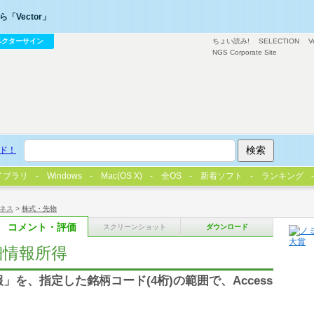
「Vector」
ベクターサイン
ちょい読み!
SELECTION
V
NGS Corporate Site
ド！
イブラリ
Windows
Mac(OS X)
全OS
新着ソフト
ランキング
ネス
>
株式・先物
コメント・評価
スクリーンショット
ダウンロード
詳細情報所得
報」を、指定した銘柄コード(4桁)の範囲で、Access