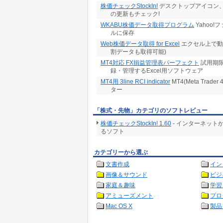
株価チェックStockIn!
デスクトップアイコン、
の更新もチェック!
WKABU株価データ取得プログラム
Yahoo
ルに保存
Web株価データ取得 for Excel
エクセル上で動
割データも取得可能)
MT4対応 FX損益管理表パーフェクト
試用期限
録・管理するExcel用ソフトウェア
MT4用 3line RCI indicator
MT4(Meta Trader
ター
「株式・先物」カテゴリのソフトレビュー
株価チェックStockIn! 1.60
- インターネッ
るソフト
カテゴリーから選ぶ
文書作成
イン
画像＆サウンド
ビジ
家庭＆趣味
学習
アミューズメント
プロ
Mac OS X
製品