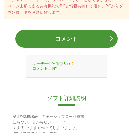
ページ上部にある共有機能でPCと情報共有して頂き、PCからダ
ウンロードをお願い致します。
コメント
ユーザーの評価(
人)：
0
0
コメント：
件
0
ソフト詳細説明
第3の財務諸表、キャッシュフロー計算書。
知らない、分からない・・・?
大丈夫!いますぐ作ってしまいましょ。