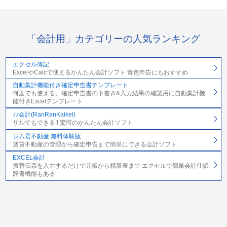
「会計用」カテゴリーの人気ランキング
エクセル簿記
ExcelやCalcで使えるかんたん会計ソフト 青色申告にもおすすめ
自動集計機能付き確定申告書テンプレート
何度でも使える、確定申告書の下書き&入力結果の確認用に自動集計機
能付きExcelテンプレート
♪♪会計(RanRanKaikei)
サルでもできる!! 驚愕のかんたん会計ソフト
ジム君不動産 無料体験版
賃貸不動産の管理から確定申告まで簡単にできる会計ソフト
EXCEL会計
振替伝票を入力するだけで元帳から精算表まで エクセルで簡単会計仕訳
辞書機能もある