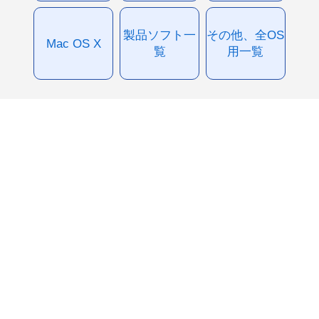
製品ソフト一
その他、全OS
Mac OS X
覧
用一覧