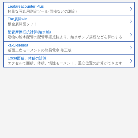
Leafareacounter Plus
軽量な写真用測定ツール(面積などの測定)
The展開win
板金展開図ソフト
配管摩擦抵抗計算(給水編)
建物の給水配管の配管摩擦抵抗より、給水ポンプ揚程などを算出する
kaku-semoa
断面二次モーメントの簡易電卓 修正版
Excel面積、体積の計算
エクセルで面積、体積、慣性モーメント、重心位置の計算ができます