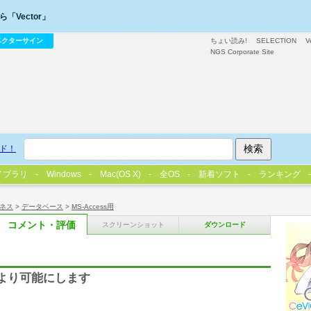
「Vector」
ベクターサイン
ちょい読み!
SELECTION
V
NGS Corporate Site
ド！
イブラリ
Windows
Mac(OS X)
全OS
新着ソフト
ランキング
ネス
>
データベース
>
MS-Access用
コメント・評価
スクリーンショット
ダウンロード
e より可能にします