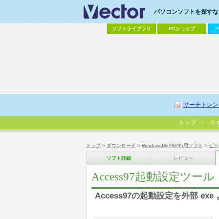
パソコンソフトを探すなら
ソフトライブラリ
PCショップ
サーチトレン
トップ
ラ
トップ
>
ダウンロード
>
WindowsMe/98/95用ソフト
>
ビジ
ソフト詳細
レビュー
Access97起動設定ツール
Access97の起動設定を外部 ex