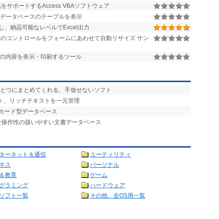
サポートするAccess VBAソフトウェア
のデータベースのテーブルを表示
析し、納品可能なレベルでExcel出力
essのコントロールをフォームにあわせて自動リサイズ サン
ースの内容を表示・印刷するツール
ひとつにまとめてくれる、手放せないソフト
スト、リッチテキストを一元管理
! カード型データベース
な操作性の扱いやすい文書データベース
ターネット＆通信
ユーティリティ
ネス
パーソナル
＆教育
ゲーム
グラミング
ハードウェア
ソフト一覧
その他、全OS用一覧