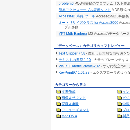
problem6
POS診療録のプロブレムリスト作成を
簡易アクセステーブル表示ソフト
MDB形式
AccessMDB解析ツール
AccessのMDBを解
オートリサイズクラス for Access2000
Acc
プル多数
YPT Mdb Explorer
MS Accessのデータベ
「データベース」カテゴリのソフトレビュー
Text Clipper 7.58
- 散乱した大切な情報源を
テキストの書斎 1.10
- 大量のプレーンテキ
Visual Cardfile Preview 1c
- すぐに役立つ!
KeyPoint97 1.01.33
- エクスプローラのよう
カテゴリーから選ぶ
文書作成
イン
画像＆サウンド
ビジ
家庭＆趣味
学習
アミューズメント
プロ
Mac OS X
製品