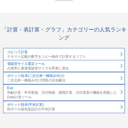
「計算・表計算・グラフ」カテゴリーの人気ランキ
ング
コピって計算
テキスト記載の数字をコピー操作で計算するソフト
電線管サイズ選定ツール
占積率と最適電線管サイズを即座に算出
ポケット段卓(二次元単一種積み付け)
二次元単一種積み付け問題の近似解法
Eva
年齢計算、年号変換、日付検索、期間計算、日付逆算の機能を搭載した
Date計算ツール
ポケット段卓(平米計算)
段ボール箱包装設計の平米計算