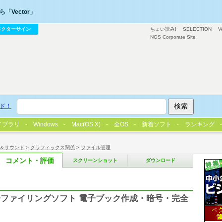
「Vector」
ベクターサイン
ちょい読み!
SELECTION
V
NGS Corporate Site
ド！
イブラリ
Windows
Mac(OS X)
全OS
新着ソフト
ランキング
＆サウンド
>
グラフィックス関係
>
ファイル管理
コメント・評価
スクリーンショット
ダウンロード
ファイリングソフト 電子ブック作成・暗号・完全