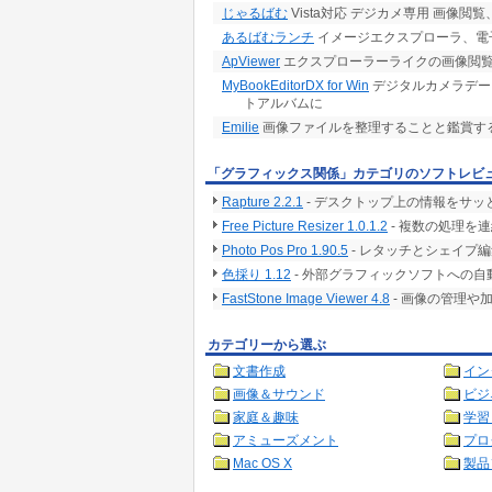
じゃるばむ
Vista対応 デジカメ専用 画像閲覧
あるばむランチ
イメージエクスプローラ、電
ApViewer
エクスプローラーライクの画像閲
MyBookEditorDX for Win
デジタルカメラデー
トアルバムに
Emilie
画像ファイルを整理することと鑑賞す
「グラフィックス関係」カテゴリのソフトレビ
Rapture 2.2.1
- デスクトップ上の情報をサ
Free Picture Resizer 1.0.1.2
- 複数の処理を
Photo Pos Pro 1.90.5
- レタッチとシェイプ
色採り 1.12
- 外部グラフィックソフトへの
FastStone Image Viewer 4.8
- 画像の管理や
カテゴリーから選ぶ
文書作成
イン
画像＆サウンド
ビジ
家庭＆趣味
学習
アミューズメント
プロ
Mac OS X
製品