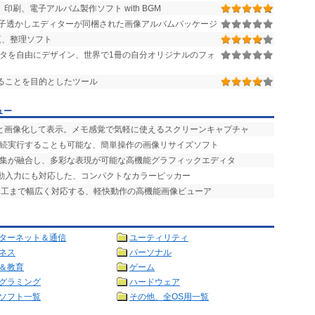
、印刷、電子アルバム製作ソフト with BGM
子透かしエディターが同梱された画像アルバムパッケージ
覧、整理ソフト
タを自由にデザイン、世界で1冊の自分オリジナルのフォ
ることを目的としたツール
ュー
ッと画像化して表示。メモ感覚で気軽に使えるスクリーンキャプチャ
連続実行することも可能な、簡単操作の画像リサイズソフト
編集が融合し、多彩な表現が可能な高機能グラフィックエディタ
自動入力にも対応した、コンパクトなカラーピッカー
加工まで幅広く対応する、軽快動作の高機能画像ビューア
ターネット＆通信
ユーティリティ
ネス
パーソナル
＆教育
ゲーム
グラミング
ハードウェア
ソフト一覧
その他、全OS用一覧