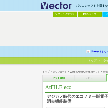
パソコンソフトを探すなら
ソフトライブラリ
PCショップ
サーチトレン
トップ
ラ
トップ
>
ダウンロード
>
WindowsMe/98/95用ソフト
>
画像
ソフト詳細
レビュー
AtFILE eco
デジカメ時代のエコノミー版電子
消去機能装備