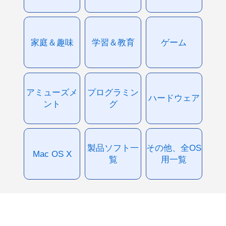
家庭＆趣味
学習＆教育
ゲーム
アミューズメ
プログラミン
ハードウェア
ント
グ
製品ソフト一
その他、全OS
Mac OS X
覧
用一覧