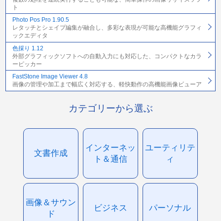
ト
Photo Pos Pro 1.90.5
レタッチとシェイプ編集が融合し、多彩な表現が可能な高機能グラフィ
ックエディタ
色採り 1.12
外部グラフィックソフトへの自動入力にも対応した、コンパクトなカラ
ーピッカー
FastStone Image Viewer 4.8
画像の管理や加工まで幅広く対応する、軽快動作の高機能画像ビューア
カテゴリーから選ぶ
インターネッ
ユーティリテ
文書作成
ト＆通信
ィ
画像＆サウン
ビジネス
パーソナル
ド