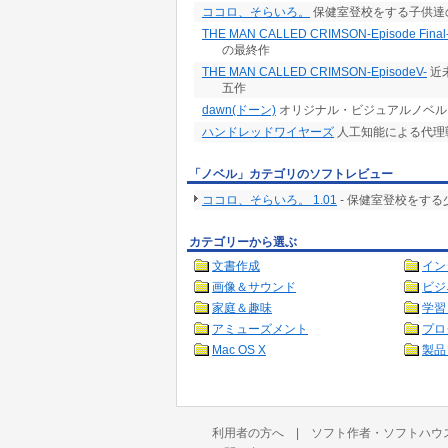
ココロ、そらいろ。
保健室登校をする子供達
THE MAN CALLED CRIMSON-Episode Final
の最終作
THE MAN CALLED CRIMSON-EpisodeV-
近
五作
dawn(ドーン)
オリジナル・ビジュアルノベル
ハンドレッドワイヤーズ
人工知能による代理
「ノベル」カテゴリのソフトレビュー
ココロ、そらいろ。 1.01
- 保健室登校をす
カテゴリーから選ぶ
文書作成
イン
画像＆サウンド
ビジ
家庭＆趣味
学習
アミューズメント
プロ
Mac OS X
製品
利用者の方へ
|
ソフト作者・ソフトハウ