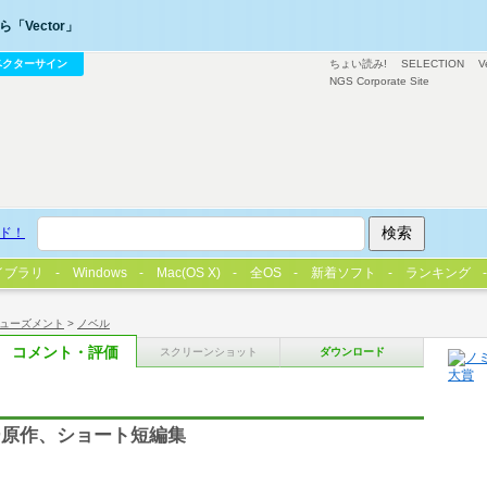
「Vector」
ベクターサイン
ちょい読み!
SELECTION
V
NGS Corporate Site
ド！
イブラリ
Windows
Mac(OS X)
全OS
新着ソフト
ランキング
ューズメント
>
ノベル
コメント・評価
スクリーンショット
ダウンロード
ー原作、ショート短編集