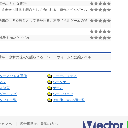
のあたたかな物語
-
近未来の世界を舞台として描かれる、連作ノベルゲーム
未来の世界を舞台として描かれる、連作ノベルゲームの第
戦争を描いたノベル
る少年・少女の視点で語られる、ハートウォームな短編ノベル
ターネット＆通信
ユーティリティ
ネス
パーソナル
＆教育
ゲーム
グラミング
ハードウェア
ソフト一覧
その他、全OS用一覧
スの方へ
|
広告掲載をご希望の方へ