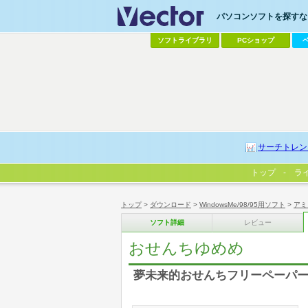
パソコンソフトを探すなら
ソフトライブラリ
PCショップ
サーチトレン
トップ
ラ
トップ
>
ダウンロード
>
WindowsMe/98/95用ソフト
>
アミ
ソフト詳細
レビュー
おせんちゆめめ
夢未来的おせんちフリーペーパ