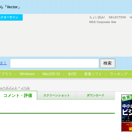
「Vector」
ベクターサイン
ちょい読み!
SELECTION
V
NGS Corporate Site
ド！
イブラリ
Windows
Mac(OS X)
全OS
新着ソフト
ランキング
ューズメント
>
ノベル
コメント・評価
スクリーンショット
ダウンロード