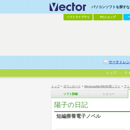
パソコンソフトを探すなら
ソフトライブラリ
PCショップ
サーチトレン
トップ
ラ
トップ
>
ダウンロード
>
WindowsMe/98/95用ソフト
>
アミ
ソフト詳細
レビュー
陽子の日記
短編療養電子ノベル