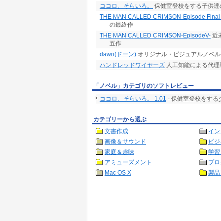
ココロ、そらいろ。
保健室登校をする子供達
THE MAN CALLED CRIMSON-Episode Final
の最終作
THE MAN CALLED CRIMSON-EpisodeV-
近
五作
dawn(ドーン)
オリジナル・ビジュアルノベル
ハンドレッドワイヤーズ
人工知能による代理
「ノベル」カテゴリのソフトレビュー
ココロ、そらいろ。 1.01
- 保健室登校をす
カテゴリーから選ぶ
文書作成
イン
画像＆サウンド
ビジ
家庭＆趣味
学習
アミューズメント
プロ
Mac OS X
製品