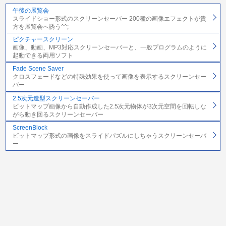
午後の展覧会
スライドショー形式のスクリーンセーバー 200種の画像エフェクトが貴
方を展覧会へ誘う^^;
ピクチャースクリーン
画像、動画、MP3対応スクリーンセーバーと、一般プログラムのように
起動できる両用ソフト
Fade Scene Saver
クロスフェードなどの特殊効果を使って画像を表示するスクリーンセー
バー
2.5次元造型スクリーンセーバー
ビットマップ画像から自動作成した2.5次元物体が3次元空間を回転しな
がら動き回るスクリーンセーバー
ScreenBlock
ビットマップ形式の画像をスライドパズルにしちゃうスクリーンセーバ
ー