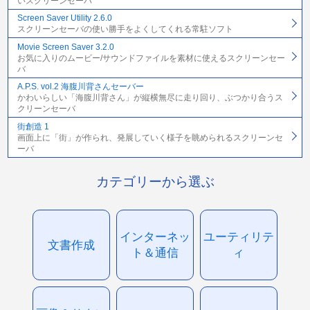
いスクリーンセーバ
Screen Saver Utility 2.6.0
スクリーンセーバの使い勝手をよくしてくれる常駐ソフト
Movie Screen Saver 3.2.0
お気に入りのムービー/サウンドファイルを素材に使えるスクリーンセー
バ
A.P.S. vol.2 海腹川背さんセーバー
かわいらしい「海腹川背さん」が縦横無尽に走り回り、ぶつかり合うス
クリーンセーバ
街創造 1
画面上に「街」が作られ、発展していく様子を眺められるスクリーンセ
ーバ
カテゴリーから選ぶ
インターネッ
ユーティリテ
文書作成
ト＆通信
ィ