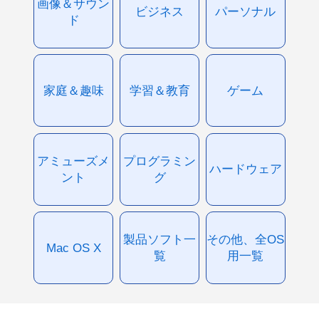
画像＆サウン
ビジネス
パーソナル
ド
家庭＆趣味
学習＆教育
ゲーム
アミューズメ
プログラミン
ハードウェア
ント
グ
製品ソフト一
その他、全OS
Mac OS X
覧
用一覧