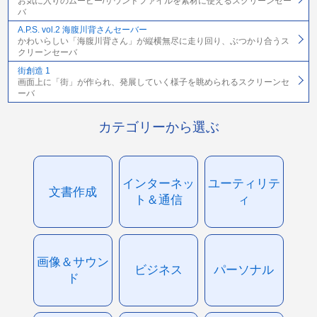
お気に入りのムービー/サウンドファイルを素材に使えるスクリーンセー
バ
A.P.S. vol.2 海腹川背さんセーバー
かわいらしい「海腹川背さん」が縦横無尽に走り回り、ぶつかり合うス
クリーンセーバ
街創造 1
画面上に「街」が作られ、発展していく様子を眺められるスクリーンセ
ーバ
カテゴリーから選ぶ
インターネッ
ユーティリテ
文書作成
ト＆通信
ィ
画像＆サウン
ビジネス
パーソナル
ド