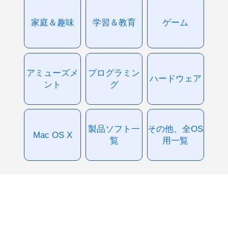
家庭＆趣味
学習＆教育
ゲーム
アミューズメ
プログラミン
ハードウェア
ント
グ
製品ソフト一
その他、全OS
Mac OS X
覧
用一覧