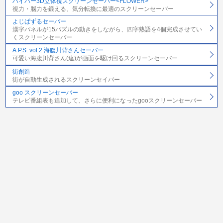
ハイパー3D立体視スクリーンセーバー<FLOWER>
視力・脳力を鍛える、気分転換に最適のスクリーンセーバー
よじぱずるセーバー
漢字パネルが15パズルの動きをしながら、四字熟語を4個完成させてい
くスクリーンセーバー
A.P.S. vol.2 海腹川背さんセーバー
可愛い海腹川背さん(達)が画面を駆け回るスクリーンセーバー
街創造
街が自動生成されるスクリーンセイバー
goo スクリーンセーバー
テレビ番組表も追加して、さらに便利になったgooスクリーンセーバー