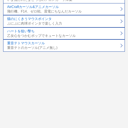
AirCraftカーソル&アニメカーソル
飛行機、F14、ゼロ戦、震電にちなんだカーソル
猫のにくきうマウスポインタ
ぷにぷに肉球ポインタで楽しく入力
ハートを狙い撃ち
乙女心をつかむポップでキュートなカーソル
重音テトマウスカーソル
重音テトのカーソル(アニメ無し)