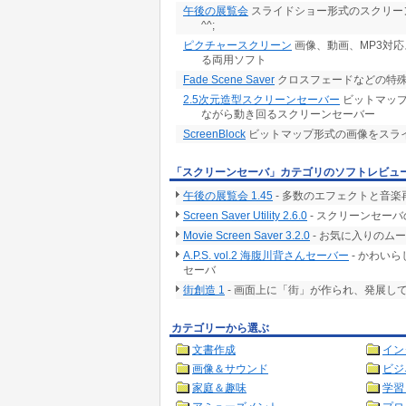
午後の展覧会
スライドショー形式のスクリーン
^^;
ピクチャースクリーン
画像、動画、MP3対
る両用ソフト
Fade Scene Saver
クロスフェードなどの特
2.5次元造型スクリーンセーバー
ビットマップ
ながら動き回るスクリーンセーバー
ScreenBlock
ビットマップ形式の画像をスラ
「スクリーンセーバ」カテゴリのソフトレビュ
午後の展覧会 1.45
- 多数のエフェクトと音
Screen Saver Utility 2.6.0
- スクリーンセー
Movie Screen Saver 3.2.0
- お気に入りのム
A.P.S. vol.2 海腹川背さんセーバー
- かわい
セーバ
街創造 1
- 画面上に「街」が作られ、発展し
カテゴリーから選ぶ
文書作成
イン
画像＆サウンド
ビジ
家庭＆趣味
学習