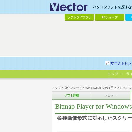
パソコンソフトを探すなら
ソフトライブラリ
PCショップ
サーチトレン
トップ
ラ
トップ
>
ダウンロード
>
WindowsMe/98/95用ソフト
>
アミ
ソフト詳細
レビュー
Bitmap Player for Windows
各種画像形式に対応したスクリ