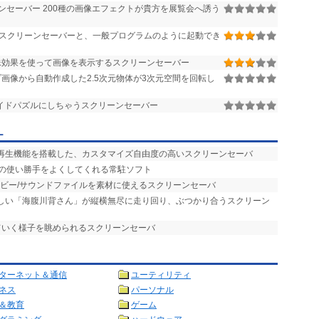
セーバー 200種の画像エフェクトが貴方を展覧会へ誘う
応スクリーンセーバーと、一般プログラムのように起動でき
殊効果を使って画像を表示するスクリーンセーバー
画像から自動作成した2.5次元物体が3次元空間を回転し
イドパズルにしちゃうスクリーンセーバー
ー
楽再生機能を搭載した、カスタマイズ自由度の高いスクリーンセーバ
バの使い勝手をよくしてくれる常駐ソフト
ービー/サウンドファイルを素材に使えるスクリーンセーバ
らしい「海腹川背さん」が縦横無尽に走り回り、ぶつかり合うスクリーン
ていく様子を眺められるスクリーンセーバ
ターネット＆通信
ユーティリティ
ネス
パーソナル
＆教育
ゲーム