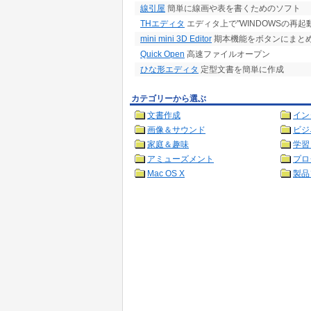
線引屋
簡単に線画や表を書くためのソフト
THエディタ
エディタ上で"WINDOWSの再
mini mini 3D Editor
期本機能をボタンにまと
Quick Open
高速ファイルオープン
ひな形エディタ
定型文書を簡単に作成
カテゴリーから選ぶ
文書作成
イン
画像＆サウンド
ビジ
家庭＆趣味
学習
アミューズメント
プロ
Mac OS X
製品