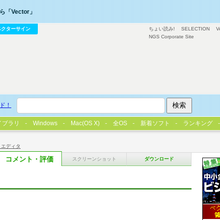
「Vector」
ベクターサイン
ちょい読み!
SELECTION
V
NGS Corporate Site
ド！
イブラリ
Windows
Mac(OS X)
全OS
新着ソフト
ランキング
トエディタ
コメント・評価
スクリーンショット
ダウンロード