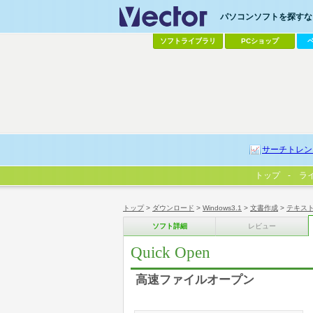
パソコンソフトを探すなら
ソフトライブラリ
PCショップ
サーチトレン
トップ
ラ
トップ
>
ダウンロード
>
Windows3.1
>
文書作成
>
テキス
ソフト詳細
レビュー
Quick Open
高速ファイルオープン