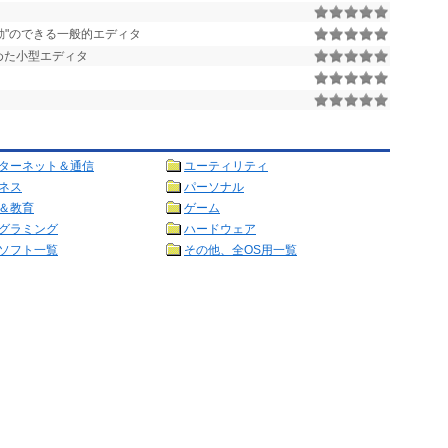
起動"のできる一般的エディタ
めた小型エディタ
ターネット＆通信
ユーティリティ
ネス
パーソナル
＆教育
ゲーム
グラミング
ハードウェア
ソフト一覧
その他、全OS用一覧