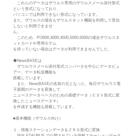
これらのデータはザウルス専用のザウルスメール添付形式
という形式になっており、
パソコンでは利用できない形式になっています。
また、ザウルスの場合もザウルスネット機能を利用して受信
しないと利用できませ
ん。
このため、PI3000,4000,4500,5000,6000の場合ザウルスネ
ットカードや専用モデム
を持っていない場合はデータが利用できませんでした。
◆NewsBASEは
ザウルウスメール添付形式コンバータを中心にデータビュ
アー、データ転送機能を
搭載しています。
また、NewsBASEの名前の元となった、毎日ザウルウス電
子新聞のデータを変換して
ニュースデータベースのための基礎データ（ＣＳＶ形式に変
換したニュースデータ￥）
を作成する機能も搭載しています。
■基本機能（ザウルス向け）
１．情報ステーションデータをＺＲＳ形式に変換
現在 FZAURUS で公開されている情報ステーションデータ