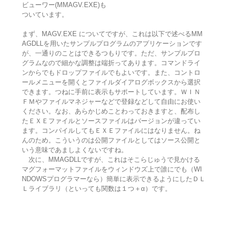
ビューワー(MMAGV.EXE)も
ついています。
まず、MAGV.EXE についてですが、これは以下で述べるMM
AGDLLを用いたサンプルプログラムのアプリケーションです
が、一通りのことはできるつもりです。ただ、サンプルプロ
グラムなので細かな調整は端折ってあります。コマンドライ
ンからでもドロップファイルでもよいです。また、コントロ
ールメニューを開くとファイルダイアログボックスから選択
できます。つねに手前に表示もサポートしています。ＷＩＮ
ＦＭやファイルマネジャーなどで登録などして自由にお使い
ください。なお、あらかじめことわっておきますと、配布し
たＥＸＥファイルとソースファイルはバージョンが違ってい
ます。コンパイルしてもＥＸＥファイルにはなりません。ね
んのため。こういうのは公開ファイルとしてはソース公開と
いう意味であましよくないですね。
次に、MMAGDLLですが、これはそこらじゅうで見かける
マグフォーマットファイルをウィンドウズ上で誰にでも（WI
NDOWSプログラマーなら）簡単に表示できるようにしたＤＬ
Ｌライブラリ（といっても関数は１つ＋α）です。