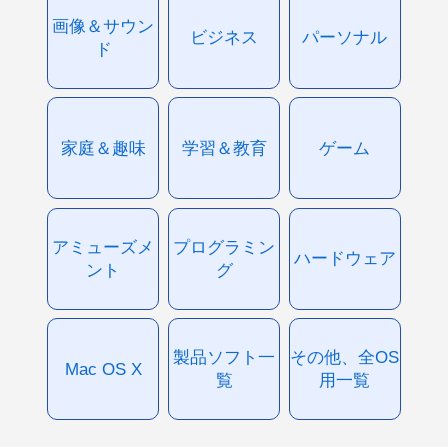
画像＆サウン
ビジネス
パーソナル
ド
家庭＆趣味
学習＆教育
ゲーム
アミューズメ
プログラミン
ハードウェア
ント
グ
製品ソフト一
その他、全OS
Mac OS X
覧
用一覧