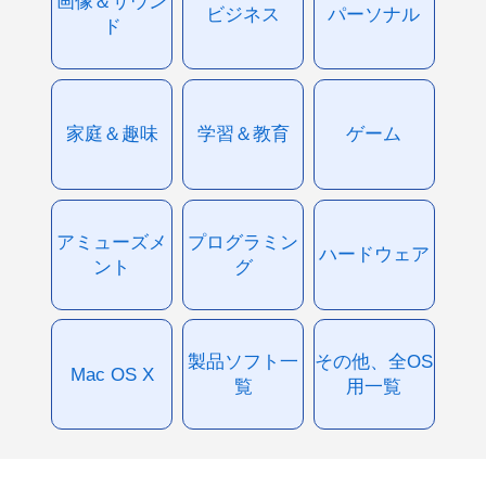
画像＆サウン
ビジネス
パーソナル
ド
家庭＆趣味
学習＆教育
ゲーム
アミューズメ
プログラミン
ハードウェア
ント
グ
製品ソフト一
その他、全OS
Mac OS X
覧
用一覧