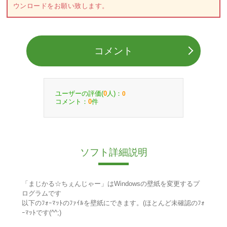
ウンロードをお願い致します。
コメント
ユーザーの評価(
人)：
0
0
コメント：
件
0
ソフト詳細説明
「まじかる☆ちぇんじゃー」はWindowsの壁紙を変更するプ
ログラムです
以下のﾌｫｰﾏｯﾄのﾌｧｲﾙを壁紙にできます。(ほとんど未確認のﾌｫ
ｰﾏｯﾄです(^^;)