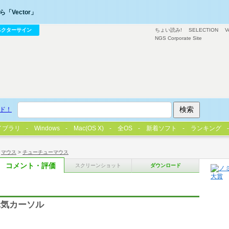
「Vector」
ベクターサイン
ちょい読み!
SELECTION
V
NGS Corporate Site
ド！
イブラリ
Windows
Mac(OS X)
全OS
新着ソフト
ランキング
>
マウス
>
チューチューマウス
コメント・評価
スクリーンショット
ダウンロード
元気カーソル