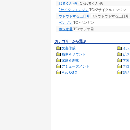
忍者くん 他
TC>忍者くん 他
2サイクルエンジン
TC>2サイクルエンジン
ウトウトする三日月
TC>ウトウトする三日月
ペンギン
TC>ペンギン
ホジオ君
TC>ホジオ君
カテゴリーから選ぶ
文書作成
イン
画像＆サウンド
ビジ
家庭＆趣味
学習
アミューズメント
プロ
Mac OS X
製品