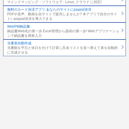
マインドマッピング・ソフトウエア - Linux, クラウド に対応!
無料のカード決済アプリ あなたのサイトにpaypal決済
PDFや音声、動画を自サイトで販売しませんか? 本アプリで自分のサイ
トいpaypal決済を導入できる
WebPM納品書
納品書Web化の第一歩 Excel管理から脱却の第一歩! Webアプリケーショ
ンで納品書を簡単入力
当番表自動作成
当番順を平日と休日を分けて計算し氏名リストを並べ替えて表を自動的
に完成させる