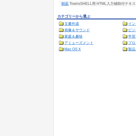
朝凪
TownsSHELL用 HTML入力補助付テ
カテゴリーから選ぶ
文書作成
イン
画像＆サウンド
ビジ
家庭＆趣味
学習
アミューズメント
プロ
Mac OS X
製品