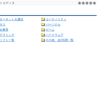
キストエディタ
ターネット＆通信
ユーティリティ
ネス
パーソナル
＆教育
ゲーム
グラミング
ハードウェア
ソフト一覧
その他、全OS用一覧