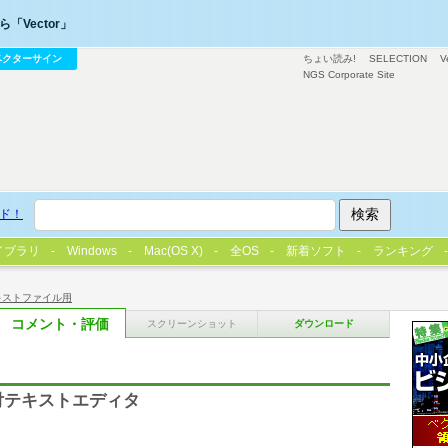
「Vector」
ベクターサイン
ちょい読み!
SELECTION
V
NGS Corporate Site
ド！
イブラリ
Windows
Mac(OS X)
全OS
新着ソフト
ランキング
キストファイル用
コメント・評価
スクリーンショット
ダウンロード
補助付テキストエディタ