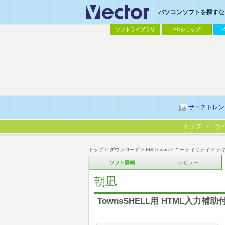
パソコンソフトを探すなら
ソフトライブラリ
PCショップ
サーチトレン
トップ
ラ
トップ
>
ダウンロード
>
FM-Towns
>
ユーティリティ
>
テ
ソフト詳細
レビュー
朝凪
TownsSHELL用 HTML入力