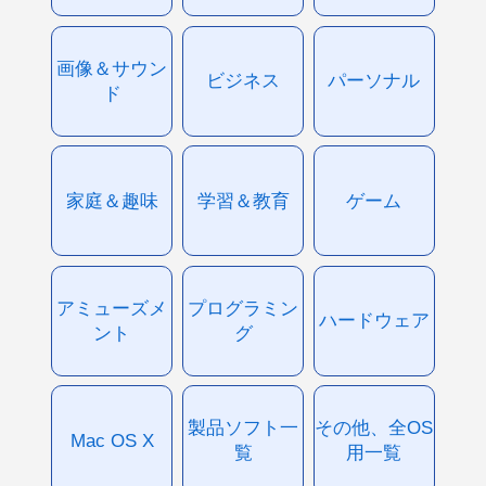
画像＆サウン
ビジネス
パーソナル
ド
家庭＆趣味
学習＆教育
ゲーム
アミューズメ
プログラミン
ハードウェア
ント
グ
製品ソフト一
その他、全OS
Mac OS X
覧
用一覧