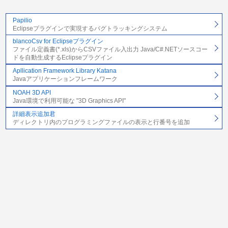
Papilio
Eclipseプラグインで実現するバグトラッキングシステム
blancoCsv for Eclipseプラグイン
ファイル定義書(*.xls)からCSVファイル入出力 Java/C#.NETソースコー
ドを自動生成するEclipseプラグイン
Apllication Framework Library Katana
Javaアプリケーションフレームワーク
NOAH 3D API
Java環境で利用可能な "3D Graphics API"
詳細表示追加君
ディレクトリ内のプログラミングファイルの表示と行番号を追加