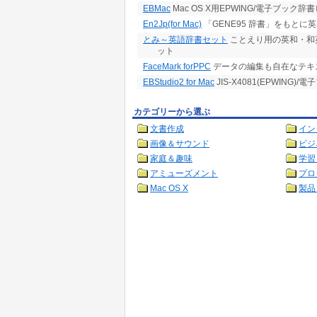
EBMac
Mac OS X用EPWING/電子ブック辞
En2Jp(for Mac)
「GENE95 辞書」をもとに
とみ～英語辞書セット
ことえり用の英和・和
ット
FaceMark forPPC
データの編集も自在なテキ
EBStudio2 for Mac
JIS-X4081(EPWIN
カテゴリーから選ぶ
文書作成
イン
画像＆サウンド
ビジ
家庭＆趣味
学習
アミューズメント
プロ
Mac OS X
製品