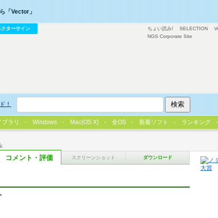
「Vector」
ベクターサイン
ちょい読み!
SELECTION
V
NGS Corporate Site
ド！
イブラリ
Windows
Mac(OS X)
全OS
新着ソフト
ランキング
ル
コメント・評価
スクリーンショット
ダウンロード
ト