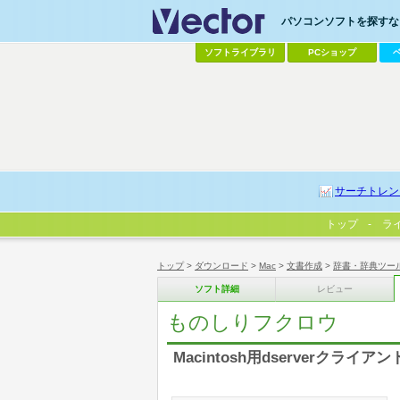
パソコンソフトを探すなら
ソフトライブラリ
PCショップ
サーチトレン
トップ
ラ
トップ
>
ダウンロード
>
Mac
>
文書作成
>
辞書・辞典ツー
ソフト詳細
レビュー
ものしりフクロウ
Macintosh用dserverクライアン