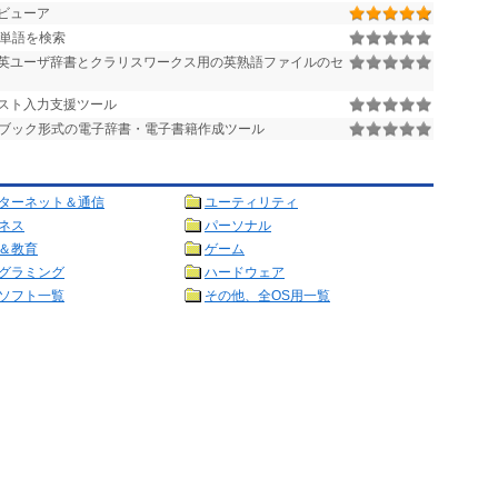
書ビューア
英単語を検索
英ユーザ辞書とクラリスワークス用の英熟語ファイルのセ
スト入力支援ツール
G)/電子ブック形式の電子辞書・電子書籍作成ツール
ターネット＆通信
ユーティリティ
ネス
パーソナル
＆教育
ゲーム
グラミング
ハードウェア
ソフト一覧
その他、全OS用一覧