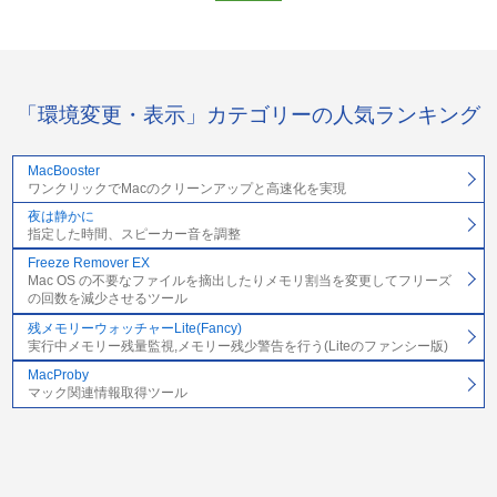
「環境変更・表示」カテゴリーの人気ランキング
MacBooster
ワンクリックでMacのクリーンアップと高速化を実現
夜は静かに
指定した時間、スピーカー音を調整
Freeze Remover EX
Mac OS の不要なファイルを摘出したりメモリ割当を変更してフリーズ
の回数を減少させるツール
残メモリーウォッチャーLite(Fancy)
実行中メモリー残量監視,メモリー残少警告を行う(Liteのファンシー版)
MacProby
マック関連情報取得ツール