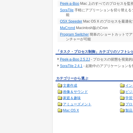
Peek-a-Boo
Mac 上のすべてのプロセスを
SoraTile
手軽にアプリーションを切り替えるソ
能
OSX Speeder
Mac OS X のプロセスを最適
MaCrond
Macintosh版のCron
Program Switcher
簡単のショートカットでア
ンチャーが可能
「タスク・プロセス制御」カテゴリのソフトレ
Peek-a-Boo 2.5.2J
- プロセスの状態を視覚
SoraTile 2.4.1
- 起動中のアプリケーション
カテゴリーから選ぶ
文書作成
イン
画像＆サウンド
ビジ
家庭＆趣味
学習
アミューズメント
プロ
Mac OS X
製品