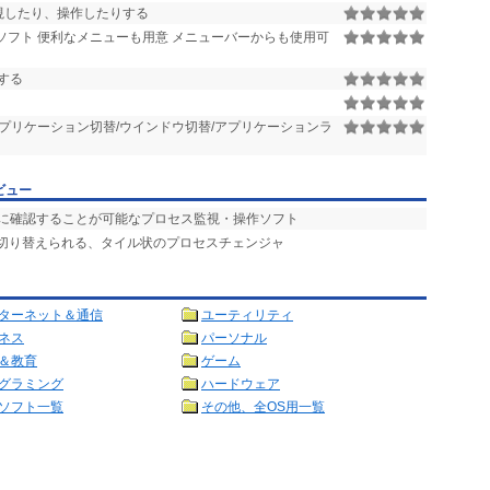
監視したり、操作したりする
フト 便利なメニューも用意 メニューバーからも使用可
化する
プリケーション切替/ウインドウ切替/アプリケーションラ
ビュー
的に確認することが可能なプロセス監視・操作ソフト
を切り替えられる、タイル状のプロセスチェンジャ
ターネット＆通信
ユーティリティ
ネス
パーソナル
＆教育
ゲーム
グラミング
ハードウェア
ソフト一覧
その他、全OS用一覧