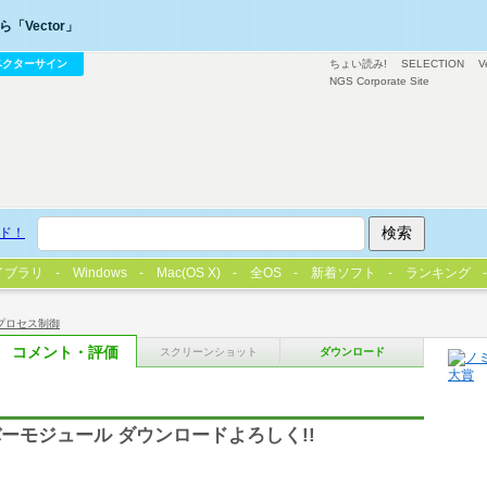
「Vector」
ベクターサイン
ちょい読み!
SELECTION
V
NGS Corporate Site
ド！
イブラリ
Windows
Mac(OS X)
全OS
新着ソフト
ランキング
プロセス制御
コメント・評価
スクリーンショット
ダウンロード
ーモジュール ダウンロードよろしく!!