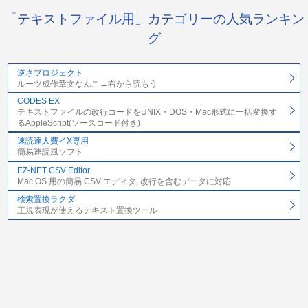
「テキストファイル用」カテゴリーの人気ランキン
グ
逆さプロジェクト
ルーツ成作章文なんこ←右から読もう
CODES EX
テキストファイルの改行コードをUNIX・DOS・Mac形式に一括変換す
るAppleScript(ソースコード付き)
速読達人費イX専用
簡易速読風ソフト
EZ-NET CSV Editor
Mac OS 用の簡易 CSV エディタ, 改行を含むデータに対応
検索置換ラクダ
正規表現が使えるテキスト置換ツール