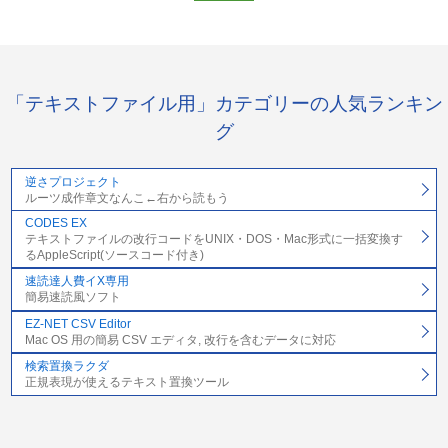
「テキストファイル用」カテゴリーの人気ランキン
グ
逆さプロジェクト
ルーツ成作章文なんこ←右から読もう
CODES EX
テキストファイルの改行コードをUNIX・DOS・Mac形式に一括変換す
るAppleScript(ソースコード付き)
速読達人費イX専用
簡易速読風ソフト
EZ-NET CSV Editor
Mac OS 用の簡易 CSV エディタ, 改行を含むデータに対応
検索置換ラクダ
正規表現が使えるテキスト置換ツール