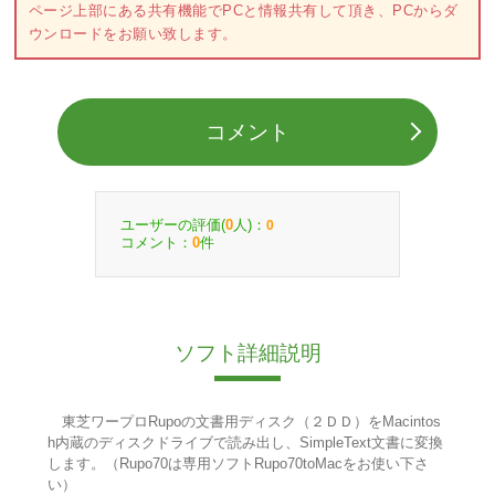
ページ上部にある共有機能でPCと情報共有して頂き、PCからダ
ウンロードをお願い致します。
コメント
ユーザーの評価(
人)：
0
0
コメント：
件
0
ソフト詳細説明
東芝ワープロRupoの文書用ディスク（２ＤＤ）をMacintos
h内蔵のディスクドライブで読み出し、SimpleText文書に変換
します。（Rupo70は専用ソフトRupo70toMacをお使い下さ
い）