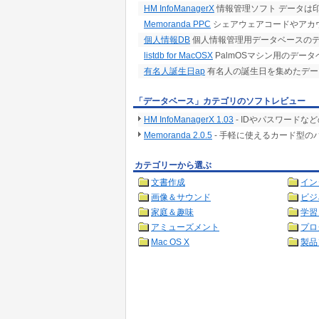
HM InfoManagerX
情報管理ソフト データは
Memoranda PPC
シェアウェアコードやアカ
個人情報DB
個人情報管理用データベースの
listdb for MacOSX
PalmOSマシン用のデータベ
有名人誕生日ap
有名人の誕生日を集めたデー
「データベース」カテゴリのソフトレビュー
HM InfoManagerX 1.03
- IDやパスワード
Memoranda 2.0.5
- 手軽に使えるカード型の
カテゴリーから選ぶ
文書作成
イン
画像＆サウンド
ビジ
家庭＆趣味
学習
アミューズメント
プロ
Mac OS X
製品