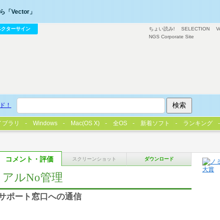
「Vector」
ベクターサイン
ちょい読み!
SELECTION
V
NGS Corporate Site
ド！
イブラリ
Windows
Mac(OS X)
全OS
新着ソフト
ランキング
コメント・評価
スクリーンショット
ダウンロード
トシリアルNo管理
サポート窓口への通信