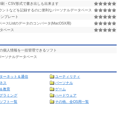
印刷・CSV形式で書き出しも出来ます
ウントなどを記録するのに便利なパーソナルデータベース
テンプレート
ースListのデータのコンバータ(MacOSX用)
タベース
などの個人情報を一括管理できるソフト
パーソナルデータベース
ターネット＆通信
ユーティリティ
ネス
パーソナル
＆教育
ゲーム
グラミング
ハードウェア
ソフト一覧
その他、全OS用一覧