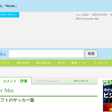
「Vector」
ベクターサイン
ちょい読み!
SELECTION
V
NGS Corporate Site
ド！
イブラリ
Windows
Mac(OS X)
全OS
新着ソフト
ランキング
コメント・評価
スクリーンショット
ダウンロード
for Mac
ソフトのサッカー版