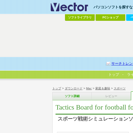
パソコンソフトを探すなら
ソフトライブラリ
PCショップ
サーチトレン
トップ
ラ
トップ
>
ダウンロード
>
Mac
>
家庭＆趣味
>
スポーツ
ソフト詳細
レビュー
Tactics Board for football 
スポーツ戦術シミュレーション