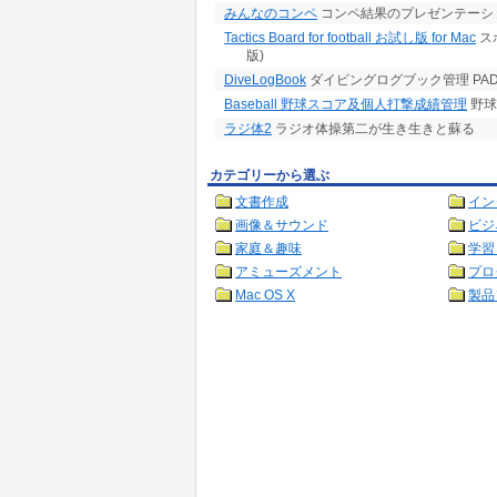
みんなのコンペ
コンペ結果のプレゼンテーショ
Tactics Board for football お試し版 for Mac
ス
版)
DiveLogBook
ダイビングログブック管理 PAD
Baseball 野球スコア及個人打撃成績管理
野球
ラジ体2
ラジオ体操第二が生き生きと蘇る
カテゴリーから選ぶ
文書作成
イン
画像＆サウンド
ビジ
家庭＆趣味
学習
アミューズメント
プロ
Mac OS X
製品