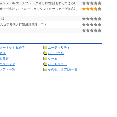
ンツール マッチプレー(ニギリ)の集計もすぐできる!
ポーツ戦術シミュレーションソフトのサッカー版(お試し
I版
スコア及個人打撃成績管理ソフト
ターネット＆通信
ユーティリティ
ネス
パーソナル
＆教育
ゲーム
グラミング
ハードウェア
ソフト一覧
その他、全OS用一覧