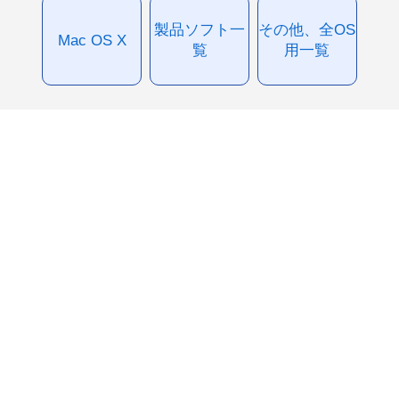
製品ソフト一
その他、全OS
Mac OS X
覧
用一覧