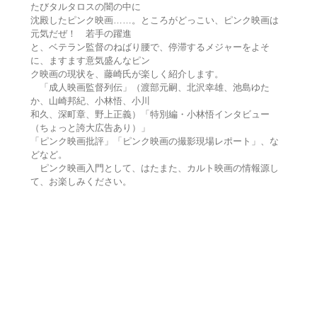
たびタルタロスの闇の中に
沈殿したピンク映画……。ところがどっこい、ピンク映画は
元気だぜ！ 若手の躍進
と、ベテラン監督のねばり腰で、停滞するメジャーをよそ
に、ますます意気盛んなピン
ク映画の現状を、藤崎氏が楽しく紹介します。
「成人映画監督列伝」（渡部元嗣、北沢幸雄、池島ゆた
か、山崎邦紀、小林悟、小川
和久、深町章、野上正義）「特別編・小林悟インタビュー
（ちょっと誇大広告あり）」
「ピンク映画批評」「ピンク映画の撮影現場レポート」、な
どなど。
ピンク映画入門として、はたまた、カルト映画の情報源し
て、お楽しみください。