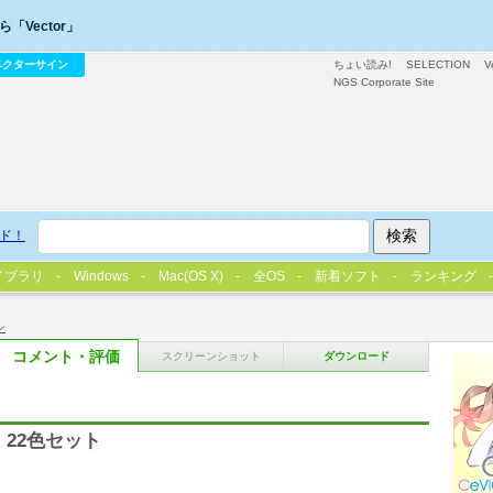
「Vector」
ベクターサイン
ちょい読み!
SELECTION
V
NGS Corporate Site
ド！
イブラリ
Windows
Mac(OS X)
全OS
新着ソフト
ランキング
ン
コメント・評価
スクリーンショット
ダウンロード
22色セット