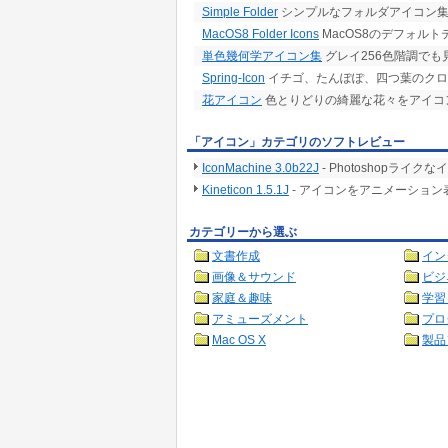
Simple Folder
シンプルなフォルダアイコン
MacOS8 Folder Icons
MacOS8のデフォル
単色幾何学アイコン集
グレイ256色階調でも
Spring-Icon
イチゴ、たんぽぽ、四つ葉のクロ
花アイコン
色とりどりの綺麗な花々をアイコ
「アイコン」カテゴリのソフトレビュー
IconMachine 3.0b22J
- Photoshopラ
Kineticon 1.5.1J
- アイコンをアニメーショ
カテゴリーから選ぶ
文書作成
イン
画像＆サウンド
ビジ
家庭＆趣味
学習
アミューズメント
プロ
Mac OS X
製品